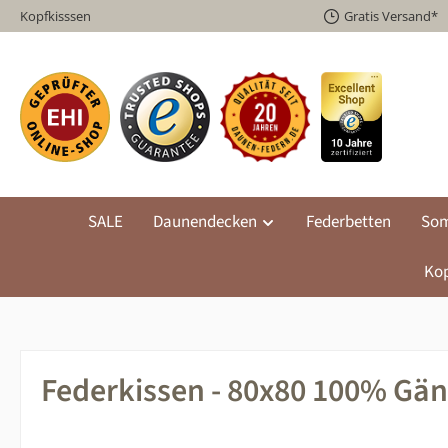
Kopfkisssen
Gratis Versand*
m Hauptinhalt springen
Zur Suche springen
Zur Hauptnavigation springen
SALE
Daunendecken
Federbetten
Som
Kop
Federkissen - 80x80 100% Gä