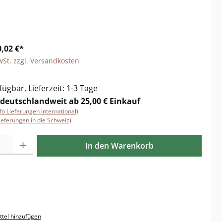
,02 €*
wSt. zzgl. Versandkosten
ügbar, Lieferzeit: 1-3 Tage
 deutschlandweit ab 25,00 € Einkauf
nfo Lieferungen International)
ieferungen in die Schweiz)
l: Gib den gewünschten Wert ein oder benutze die Schaltflächen 
In den Warenkorb
tel hinzufügen