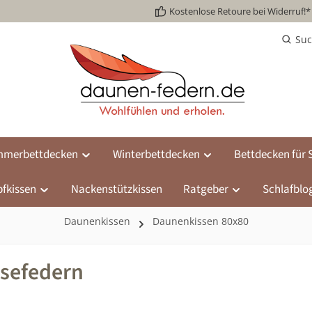
Kostenlose Retoure bei Widerruf!*
Su
merbettdecken
Winterbettdecken
Bettdecken für S
fkissen
Nackenstützkissen
Ratgeber
Schlafblo
Daunenkissen
Daunenkissen 80x80
nsefedern