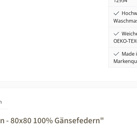
12934
Hochwe
Waschmasc
Weiche
OEKO-TEX
Made i
Markenqua
n
n - 80x80 100% Gänsefedern"