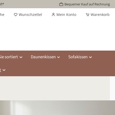
f!*
Bequemer Kauf auf Rechnung
che
Wunschzettel
Mein Konto
Warenkorb
ie sortiert
Daunenkissen
Sofakissen
g