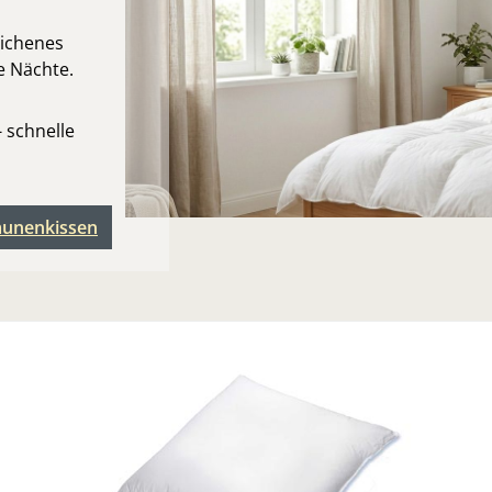
lichenes
e Nächte.
 schnelle
unenkissen