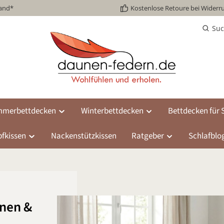
sand*
Kostenlose Retoure bei Widerru
Su
merbettdecken
Winterbettdecken
Bettdecken für S
fkissen
Nackenstützkissen
Ratgeber
Schlafblo
nen &