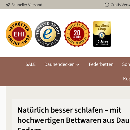
Schneller Versand
Gratis Ver
m Hauptinhalt springen
Zur Suche springen
Zur Hauptnavigation springen
SALE
Daunendecken
Federbetten
Som
Kop
Natürlich besser schlafen – mit
hochwertigen Bettwaren aus Dau