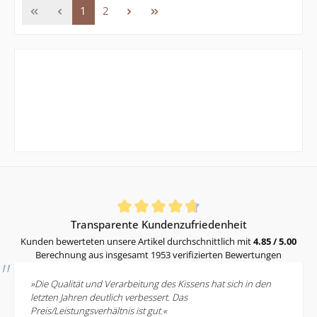
Seite
Seite
1
2
Durchschnittliche Bewertung von 4.85 von 5 Sternen
Transparente Kundenzufriedenheit
Kunden bewerteten unsere Artikel durchschnittlich mit
4.85 / 5.00
Berechnung aus insgesamt 1953 verifizierten Bewertungen
»Die Qualität und Verarbeitung des Kissens hat sich in den
letzten Jahren deutlich verbessert. Das
Preis/Leistungsverhältnis ist gut.«