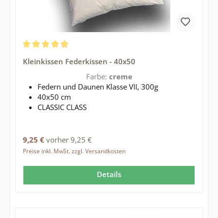
Durchschnittliche Bewertung von 4.88 von 5 Sternen
Kleinkissen Federkissen - 40x50
Farbe:
creme
Federn und Daunen Klasse VII, 300g
40x50 cm
CLASSIC CLASS
Regulärer Preis:
9,25 €
vorher 9,25 €
Preise inkl. MwSt. zzgl. Versandkosten
Details