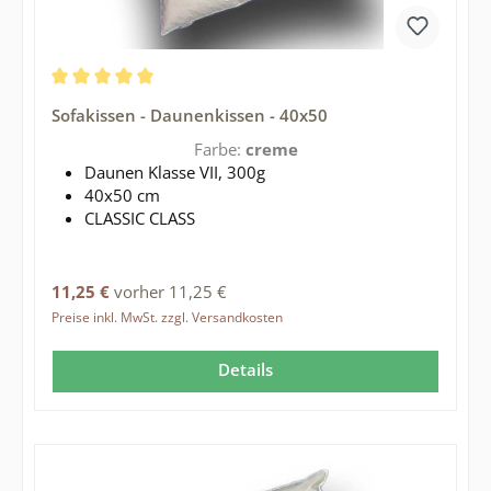
Durchschnittliche Bewertung von 5 von 5 Sternen
Sofakissen - Daunenkissen - 40x50
Farbe:
creme
Daunen Klasse VII, 300g
40x50 cm
CLASSIC CLASS
Regulärer Preis:
11,25 €
vorher 11,25 €
Preise inkl. MwSt. zzgl. Versandkosten
Details