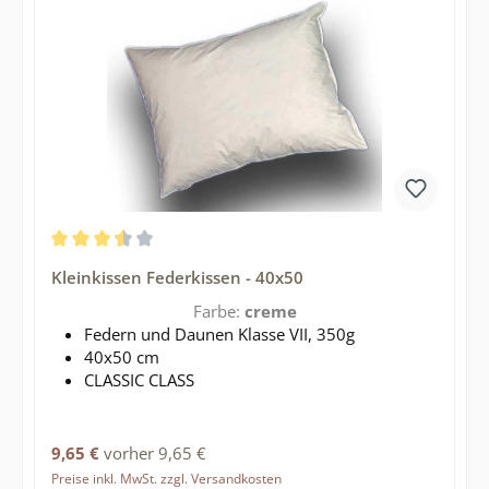
Durchschnittliche Bewertung von 3.56 von 5 Sternen
Kleinkissen Federkissen - 40x50
Farbe:
creme
Federn und Daunen Klasse VII, 350g
40x50 cm
CLASSIC CLASS
Regulärer Preis:
9,65 €
vorher 9,65 €
Preise inkl. MwSt. zzgl. Versandkosten