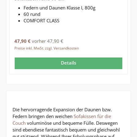
Federn und Daunen Klasse I, 800g
60 rund
COMFORT CLASS
Regulärer Preis:
47,90 €
vorher 47,90 €
Preise inkl. MwSt. zzgl. Versandkosten
Details
Die hervorragende Expansion der Daunen bzw.
Federn bringen den weichen
Sofakissen für die
Couch
voluminöse und bequeme Fülle. Deswegen
sind ebendiese fantastisch bequem und gleichwohl
gut stützend. Während Ihrer Erholungsphase auf