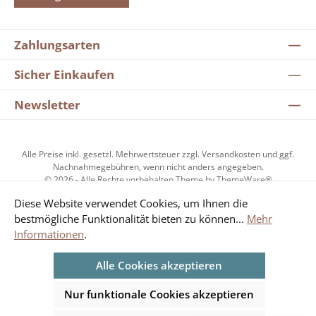
Zahlungsarten
Sicher Einkaufen
Newsletter
Alle Preise inkl. gesetzl. Mehrwertsteuer zzgl.
Versandkosten
und ggf.
Nachnahmegebühren, wenn nicht anders angegeben.
© 2026 - Alle Rechte vorbehalten Theme by
ThemeWare®
Diese Website verwendet Cookies, um Ihnen die
bestmögliche Funktionalität bieten zu können...
Mehr
Kundenzufriedenheit
Informationen
.
Alle Cookies akzeptieren
Durchschnittliche Bewertung von 4.85 von 5 Sternen
SEHR GUT
Nur funktionale Cookies akzeptieren
4.85
/ 5.00