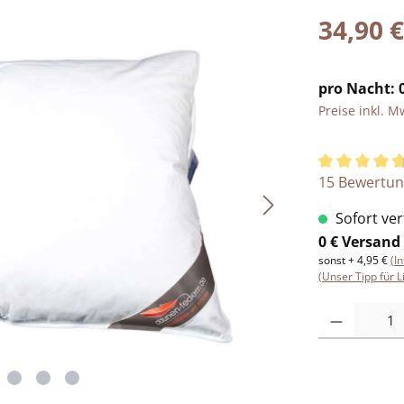
34,90 €
pro Nacht: 0
Preise inkl. M
Durchschnitt
15 Bewertu
Sofort verf
0 € Versand
sonst + 4,95 €
(I
(Unser Tipp für L
Produkt Anzah