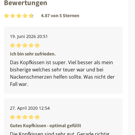
Bewertungen
4.87 von 5 Sternen
Durchschnittliche Bewertung von 4.87 von 5 Sternen
19. Juni 2026 20:51
Durchschnittliche Bewertung von 5 von 5 Sternen
Ich bin sehr zufrieden.
Das Kopfkissen ist super. Viel besser als mein
bisherige welches sehr teuer war und bei
Nackenschmerzen helfen sollte. Was nicht der
Fall war.
27. April 2020 12:54
Durchschnittliche Bewertung von 5 von 5 Sternen
Gutes Kopfkissen - optimal gefüllt
Die Kopfkissen sind sehr gut. Gerade richtig