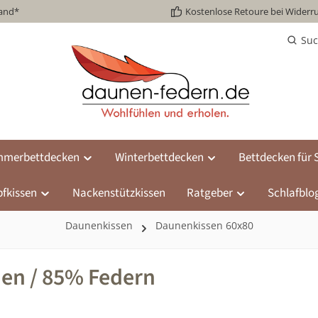
sand*
Kostenlose Retoure bei Widerru
Su
merbettdecken
Winterbettdecken
Bettdecken für S
fkissen
Nackenstützkissen
Ratgeber
Schlafblo
Daunenkissen
Daunenkissen 60x80
nen / 85% Federn