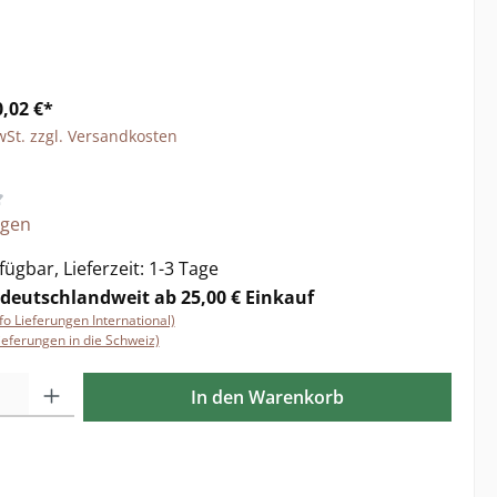
,02 €*
wSt. zzgl. Versandkosten
liche Bewertung von 4.87 von 5 Sternen
ngen
ügbar, Lieferzeit: 1-3 Tage
 deutschlandweit ab 25,00 € Einkauf
nfo Lieferungen International)
ieferungen in die Schweiz)
l: Gib den gewünschten Wert ein oder benutze die Schaltflächen 
In den Warenkorb