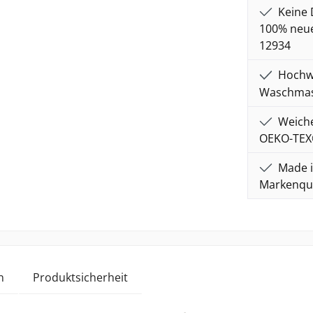
Keine 
100% neue
12934
Hochwe
Waschmasc
Weiche
OEKO-TEX
Made i
Markenqua
n
Produktsicherheit