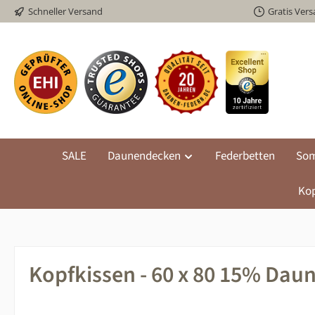
Schneller Versand
Gratis Ver
m Hauptinhalt springen
Zur Suche springen
Zur Hauptnavigation springen
SALE
Daunendecken
Federbetten
Som
Kop
Kopfkissen - 60 x 80 15% Dau