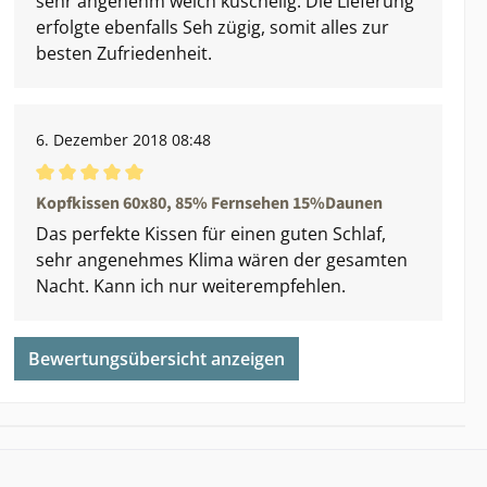
sehr angenehm weich kuschelig. Die Lieferung
erfolgte ebenfalls Seh zügig, somit alles zur
besten Zufriedenheit.
6. Dezember 2018 08:48
Durchschnittliche Bewertung von 5 von 5 Sternen
Kopfkissen 60x80, 85% Fernsehen 15%Daunen
Das perfekte Kissen für einen guten Schlaf,
sehr angenehmes Klima wären der gesamten
Nacht. Kann ich nur weiterempfehlen.
Bewertungsübersicht anzeigen