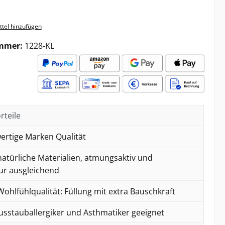
tel hinzufügen
mmer:
1228-KL
rteile
rtige Marken Qualität
atürliche Materialien, atmungsaktiv und
r ausgleichend
hlfühlqualität: Füllung mit extra Bauschkraft
usstauballergiker und Asthmatiker geeignet