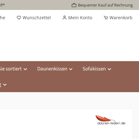
f!*
Bequemer Kauf auf Rechnung
che
Wunschzettel
Mein Konto
Warenkorb
ie sortiert
Daunenkissen
Sofakissen
g