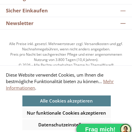
Sicher Einkaufen
Newsletter
Alle Preise inkl. gesetzl. Mehrwertsteuer zzgl.
Versandkosten
und ggf.
Nachnahmegebühren, wenn nicht anders angegeben.
Preis pro Nacht bei sachgerechter Pflege und einer angenommenen
Nutzung von 3.800 Tagen (10,4 Jahren).
© 2026 - Alle Rechte vorbehalten Theme by
ThemeWare®
Diese Website verwendet Cookies, um Ihnen die
bestmögliche Funktionalität bieten zu können...
Mehr
Kundenzufriedenheit
Informationen
.
Alle Cookies akzeptieren
Durchschnittliche Bewertung von 4.85 von 5 Sternen
SEHR GUT
Nur funktionale Cookies akzeptieren
4.85
/ 5.00
aus 1954 Bewertungen
Datenschutzeinstellungen
Bewertungsübersicht