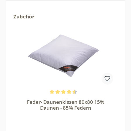
Produktgalerie überspringen
Zubehör
Durchschnittliche Bewertung von 4.62 von 5 Sternen
Feder- Daunenkissen 80x80 15%
Daunen - 85% Federn