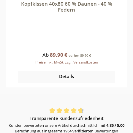
Kopfkissen 40x80 60 % Daunen - 40 %
Federn
Regulärer Preis:
Ab
89,90 €
vorher 89,90 €
Preise inkl. MwSt. zzgl. Versandkosten
Details
Durchschnittliche Bewertung von 4.85 von 5 Sternen
Transparente Kundenzufriedenheit
Kunden bewerteten unsere Artikel durchschnittlich mit
4.85 / 5.00
Berechnung aus insgesamt 1954 verifizierten Bewertungen