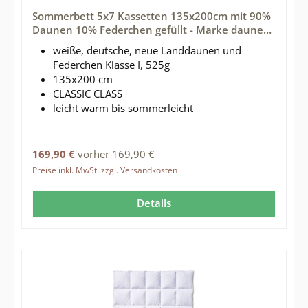
Durchschnittliche Bewertung von 5 von 5 Sternen
Sommerbett 5x7 Kassetten 135x200cm mit 90%
Daunen 10% Federchen gefüllt - Marke daunen-
federn.de
weiße, deutsche, neue Landdaunen und
Federchen Klasse I, 525g
135x200 cm
CLASSIC CLASS
leicht warm bis sommerleicht
Regulärer Preis:
169,90 €
vorher 169,90 €
Preise inkl. MwSt. zzgl. Versandkosten
Details