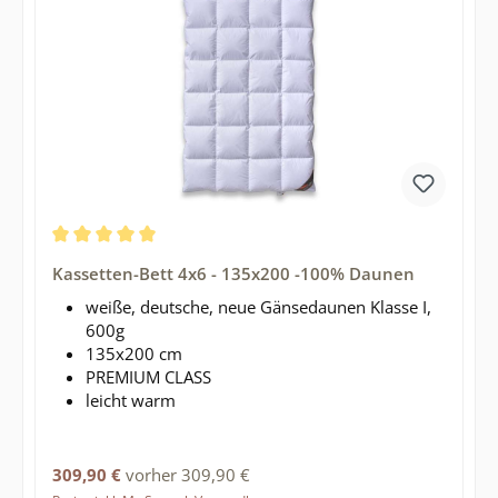
Durchschnittliche Bewertung von 5 von 5 Sternen
Kassetten-Bett 4x6 - 135x200 -100% Daunen
weiße, deutsche, neue Gänsedaunen Klasse I,
600g
135x200 cm
PREMIUM CLASS
leicht warm
Regulärer Preis:
309,90 €
vorher 309,90 €