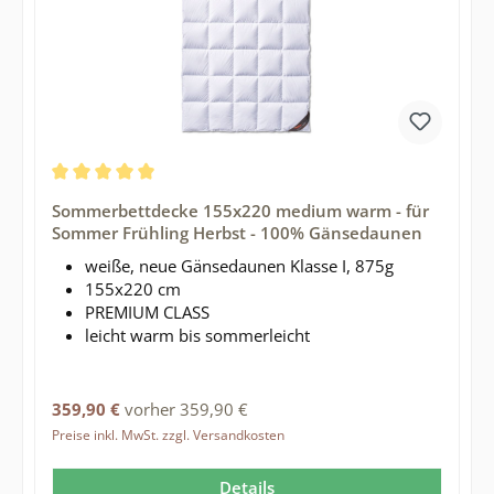
Durchschnittliche Bewertung von 5 von 5 Sternen
Sommerbettdecke 155x220 medium warm - für
Sommer Frühling Herbst - 100% Gänsedaunen
weiße, neue Gänsedaunen Klasse I, 875g
155x220 cm
PREMIUM CLASS
leicht warm bis sommerleicht
Regulärer Preis:
359,90 €
vorher 359,90 €
Preise inkl. MwSt. zzgl. Versandkosten
Details