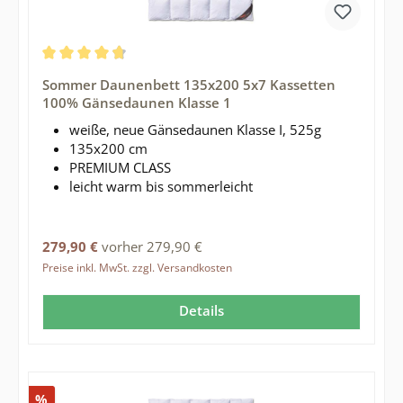
Durchschnittliche Bewertung von 4.73 von 5 Sternen
Sommer Daunenbett 135x200 5x7 Kassetten
100% Gänsedaunen Klasse 1
weiße, neue Gänsedaunen Klasse I, 525g
135x200 cm
PREMIUM CLASS
leicht warm bis sommerleicht
Regulärer Preis:
279,90 €
vorher 279,90 €
Preise inkl. MwSt. zzgl. Versandkosten
Details
Rabatt
%