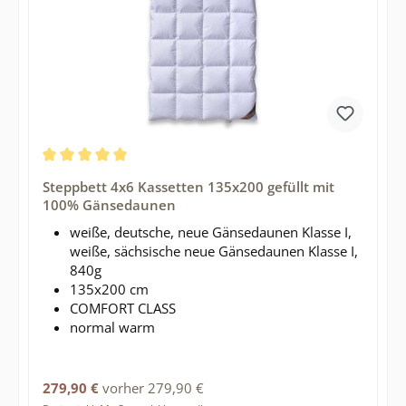
Durchschnittliche Bewertung von 5 von 5 Sternen
Steppbett 4x6 Kassetten 135x200 gefüllt mit
100% Gänsedaunen
weiße, deutsche, neue Gänsedaunen Klasse I,
weiße, sächsische neue Gänsedaunen Klasse I,
840g
135x200 cm
COMFORT CLASS
normal warm
Regulärer Preis:
279,90 €
vorher 279,90 €