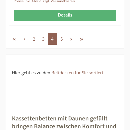
Preise inkl. MwSt. zzgl. Versandkosten
Details
Seite
Seite
Seite
Seite
2
3
4
5
Hier geht es zu den
Bettdecken für Sie sortiert
.
Kassettenbetten mit Daunen gefüllt
bringen Balance zwischen Komfort und