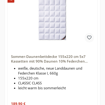
Sommer-Daunenbettdecke 155x220 cm 5x7
Kassetten mit 90% Daunen 10% Federchen
gefüllt - Marke daunen-federn.de
weiße, deutsche, neue Landdaunen und
Federchen Klasse I, 660g
155x220 cm
CLASSIC CLASS
leicht warm bis sommerleicht
Verkaufspreis:
189,90 €