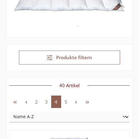
Produkte filtern
40 Artikel
Seite
Seite
Seite
Seite
2
3
4
5