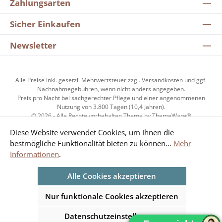
Zahlungsarten
Sicher Einkaufen
Newsletter
Alle Preise inkl. gesetzl. Mehrwertsteuer zzgl.
Versandkosten
und ggf.
Nachnahmegebühren, wenn nicht anders angegeben.
Preis pro Nacht bei sachgerechter Pflege und einer angenommenen
Nutzung von 3.800 Tagen (10,4 Jahren).
© 2026 - Alle Rechte vorbehalten Theme by
ThemeWare®
Diese Website verwendet Cookies, um Ihnen die
bestmögliche Funktionalität bieten zu können...
Mehr
Kundenzufriedenheit
Informationen
.
Alle Cookies akzeptieren
Durchschnittliche Bewertung von 4.85 von 5 Sternen
SEHR GUT
Nur funktionale Cookies akzeptieren
4.85
/ 5.00
aus 1953 Bewertungen
Datenschutzeinstellungen