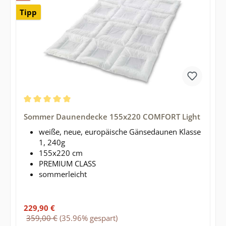
Tipp
Durchschnittliche Bewertung von 5 von 5 Sternen
Sommer Daunendecke 155x220 COMFORT Light
weiße, neue, europäische Gänsedaunen Klasse
1, 240g
155x220 cm
PREMIUM CLASS
sommerleicht
Verkaufspreis:
229,90 €
Regulärer Preis:
359,00 €
(35.96% gespart)