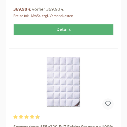
Regulärer Preis:
369,90 €
vorher 369,90 €
Preise inkl. MwSt. zzgl. Versandkosten
Details
Durchschnittliche Bewertung von 4.72 von 5 Sternen
Sommerbett 155x220 5x7 Felder Steppung 100%