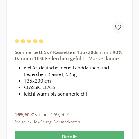
Durchschnittliche Bewertung von 5 von 5 Sternen
Sommerbett 5x7 Kassetten 135x200cm mit 90%
Daunen 10% Federchen gefüllt - Marke daunen-
federn.de
weiße, deutsche, neue Landdaunen und
Federchen Klasse I, 525g
135x200 cm
CLASSIC CLASS
leicht warm bis sommerleicht
Regulärer Preis:
169,90 €
vorher 169,90 €
Preise inkl. MwSt. zzgl. Versandkosten
Details