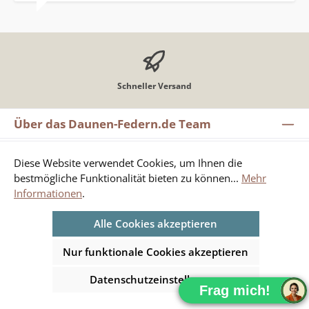
Schneller Versand
Über das Daunen-Federn.de Team
Informationen
Diese Website verwendet Cookies, um Ihnen die
bestmögliche Funktionalität bieten zu können...
Mehr
Shop-Service
Informationen
.
Service-Hotline / Vertrag widerrufen
Alle Cookies akzeptieren
Unterstützung und Beratung unter:
Nur funktionale Cookies akzeptieren
+49 8135-9913791
Datenschutzeinstellungen
Mo-Fr, 09:00 - 17:00 Uhr