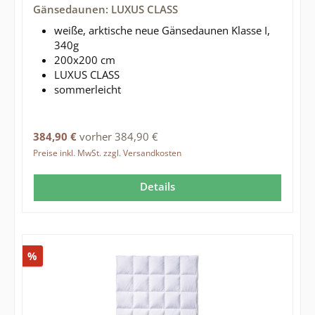
Gänsedaunen: LUXUS CLASS
weiße, arktische neue Gänsedaunen Klasse I,
340g
200x200 cm
LUXUS CLASS
sommerleicht
Regulärer Preis:
384,90 €
vorher 384,90 €
Preise inkl. MwSt. zzgl. Versandkosten
Details
Rabatt
%