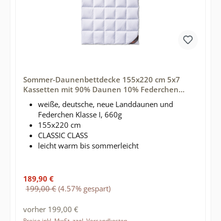
Sommer-Daunenbettdecke 155x220 cm 5x7
Kassetten mit 90% Daunen 10% Federchen
gefüllt - Marke daunen-federn.de
weiße, deutsche, neue Landdaunen und
Federchen Klasse I, 660g
155x220 cm
CLASSIC CLASS
leicht warm bis sommerleicht
Verkaufspreis:
189,90 €
Regulärer Preis:
199,00 €
(4.57% gespart)
vorher 199,00 €
Preise inkl. MwSt. zzgl. Versandkosten