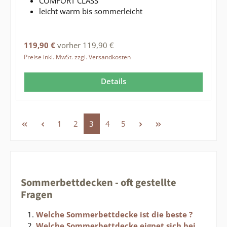
COMFORT CLASS
leicht warm bis sommerleicht
Regulärer Preis:
119,90 €
vorher 119,90 €
Preise inkl. MwSt. zzgl. Versandkosten
Details
Seite
Seite
Seite
Seite
Seite
1
2
3
4
5
Sommerbettdecken - oft gestellte
Fragen
Welche Sommerbettdecke ist die beste ?
Welche Sommerbettdecke eignet sich bei