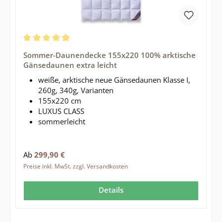
Durchschnittliche Bewertung von 4.9 von 5 Sternen
Sommer-Daunendecke 155x220 100% arktische
Gänsedaunen extra leicht
weiße, arktische neue Gänsedaunen Klasse I,
260g, 340g, Varianten
155x220 cm
LUXUS CLASS
sommerleicht
Regulärer Preis:
Ab
299,90 €
Preise inkl. MwSt. zzgl. Versandkosten
Details