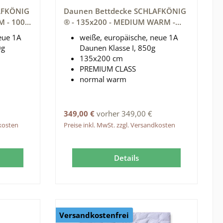
ng von 4.95 von 5 Sternen
Durchschnittliche Bewertung von 4.94 von 5 S
AFKÖNIG
Daunen Bettdecke SCHLAFKÖNIG
M - 100%
® - 135x200 - MEDIUM WARM -
Comfort-
100% 1A Daunen Klasse 1
eue 1A
weiße, europäische, neue 1A
BodyComfort-S
0g
Daunen Klasse I, 850g
135x200 cm
PREMIUM CLASS
normal warm
Regulärer Preis:
349,00 €
vorher 349,00 €
dkosten
Preise inkl. MwSt. zzgl. Versandkosten
Details
Versandkostenfrei