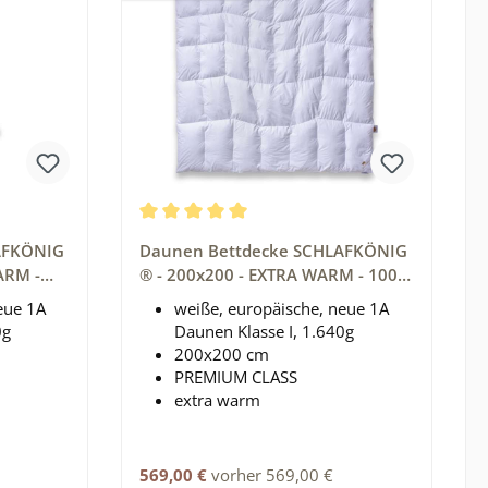
Durchschnittliche Bewertung von 5 von 5 Ster
AFKÖNIG
Daunen Bettdecke SCHLAFKÖNIG
ARM -
® - 200x200 - EXTRA WARM - 100%
1
1A Daunen Klasse 1 BodyComfort-
eue 1A
weiße, europäische, neue 1A
S
0g
Daunen Klasse I, 1.640g
200x200 cm
PREMIUM CLASS
extra warm
Regulärer Preis:
569,00 €
vorher 569,00 €