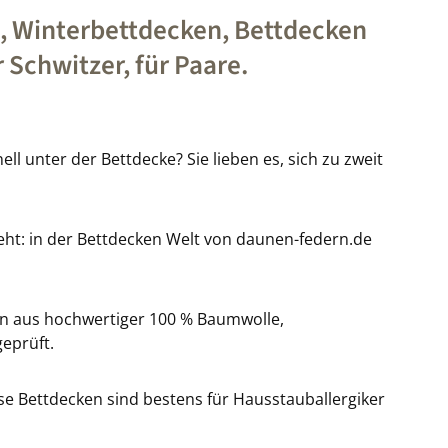
, Winterbettdecken, Bettdecken
r Schwitzer, für Paare.
ll unter der Bettdecke? Sie lieben es, sich zu zweit
eht: in der Bettdecken Welt von daunen-federn.de
n aus hochwertiger 100 % Baumwolle,
eprüft.
ese Bettdecken sind bestens für Hausstauballergiker