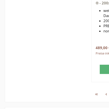
® - 20
100% 1
wei
BodyCo
Dau
20
PR
no
Reguläre
489,00
Preise in