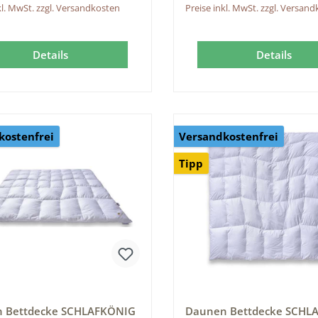
kl. MwSt. zzgl. Versandkosten
Preise inkl. MwSt. zzgl. Versan
Details
Details
kostenfrei
Versandkostenfrei
Tipp
 Bettdecke SCHLAFKÖNIG
Daunen Bettdecke SCHL