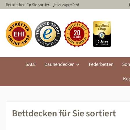
Bettdecken für Sie sortiert - Jetzt zugreifen!
m Hauptinhalt springen
Zur Suche springen
Zur Hauptnavigation springen
SALE
Daunendecken
Federbetten
Som
Kop
Bettdecken für Sie sortiert