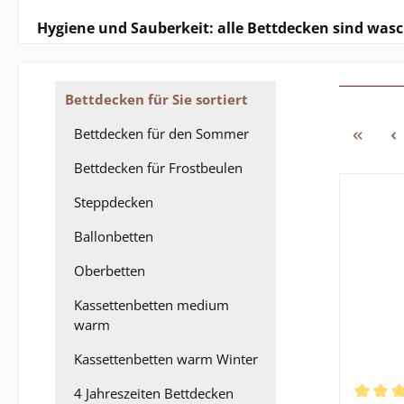
Hygiene und Sauberkeit: alle Bettdecken sind wasc
Bettdecken für Sie sortiert
Bettdecken für den Sommer
Bettdecken für Frostbeulen
Steppdecken
Ballonbetten
Oberbetten
Kassettenbetten medium
warm
Kassettenbetten warm Winter
4 Jahreszeiten Bettdecken