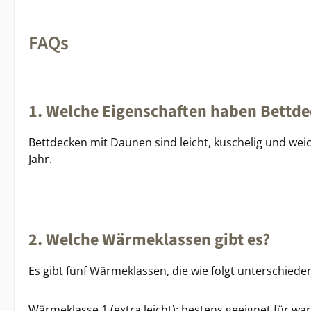
FAQs
1. Welche Eigenschaften haben Bettd
Bettdecken mit Daunen sind leicht, kuschelig und weic
Jahr.
2. Welche Wärmeklassen gibt es?
Es gibt fünf Wärmeklassen, die wie folgt unterschiede
Wärmeklasse 1 (extra leicht): bestens geeignet für 