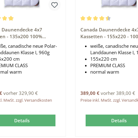
hnittliche Bewertung von 4.96 von 5 Sternen
Durchschnittliche Bewertu
 Daunendecke 4x7
Canada Daunendecke 4x
n - 135x200 100%
Kassetten - 155x220 - 10
 Polar Landdaunen
Kanada Polar Landdaune
ße, canadische neue Polar-
weiße, canadische neu
ddaunen Klasse I, 960g
Landdaunen Klasse I,
5x200 cm
155x220 cm
EMIUM CLASS
PREMIUM CLASS
rmal warm
normal warm
r Preis:
Regulärer Preis:
 €
vorher 329,90 €
389,00 €
vorher 389,00 €
kl. MwSt. zzgl. Versandkosten
Preise inkl. MwSt. zzgl. Versan
Details
Details