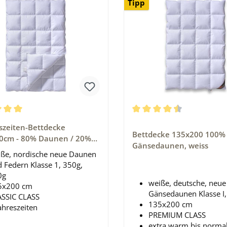
t
Tipp
hnittliche Bewertung von 5 von 5 Sternen
Durchschnittliche Bewertu
szeiten-Bettdecke
Bettdecke 135x200 100%
0cm - 80% Daunen / 20%
Gänsedaunen, weiss
hen
ße, nordische neue Daunen
 Federn Klasse 1, 350g,
0g
weiße, deutsche, neue
5x200 cm
Gänsedaunen Klasse I,
ASSIC CLASS
135x200 cm
ahreszeiten
PREMIUM CLASS
extra warm bis norma