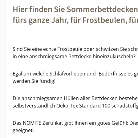
Hier finden Sie Sommerbettdecken
fürs ganze Jahr, für Frostbeulen, fü
Sind Sie eine echte Frostbeule oder schwitzen Sie schne
in eine anschmiegsame Bettdecke hineinzukuscheln?
Egal um welche Schlafvorlieben und -Bedürfnisse es g
werden Sie fündig!
Die anschmiegsamen Hüllen aller Bettdecken bestehe
selbstverständlich Oeko-Tex Standard 100 schadstoffg
Das NOMITE Zertifikat gibt Ihnen ein gutes Gefühl: Di
geeignet.