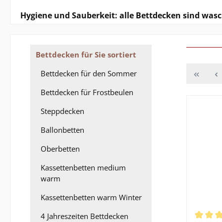
Hygiene und Sauberkeit: alle Bettdecken sind wasc
Bettdecken für Sie sortiert
Bettdecken für den Sommer
Bettdecken für Frostbeulen
Steppdecken
Ballonbetten
Oberbetten
Kassettenbetten medium
warm
Kassettenbetten warm Winter
4 Jahreszeiten Bettdecken