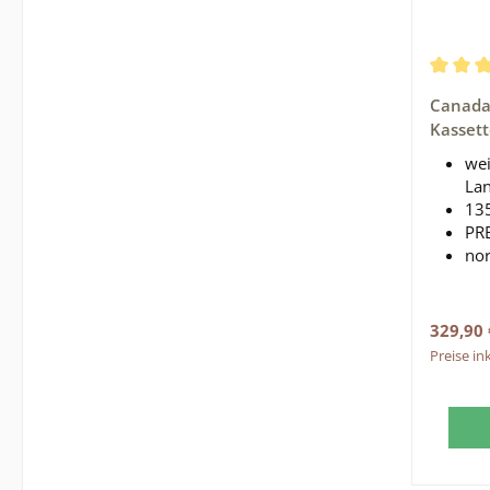
Durchsc
Canada
Kassette
Canada
wei
Lan
13
PR
no
Reguläre
329,90
Preise in