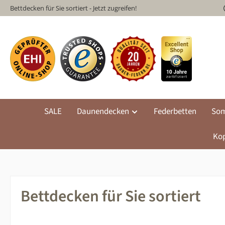
Bettdecken für Sie sortiert - Jetzt zugreifen!
m Hauptinhalt springen
Zur Suche springen
Zur Hauptnavigation springen
SALE
Daunendecken
Federbetten
Som
Kop
Bettdecken für Sie sortiert