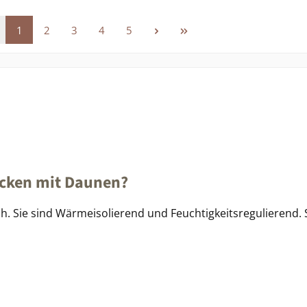
Seite
Seite
Seite
Seite
Seite
1
2
3
4
5
ecken mit Daunen?
h. Sie sind Wärmeisolierend und Feuchtigkeitsregulierend. 