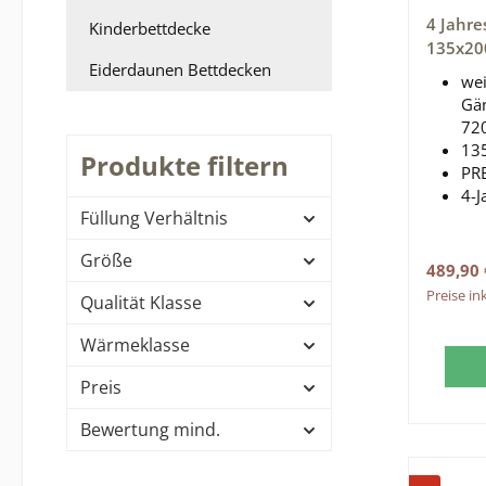
Durchsc
4 Jahre
Kinderbettdecke
135x20
Eiderdaunen Bettdecken
wei
Gän
72
13
Produkte filtern
PR
4-J
Füllung Verhältnis
Größe
Reguläre
489,90
Preise in
Qualität Klasse
Wärmeklasse
Preis
Bewertung mind.