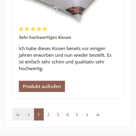
Durchschnittliche Bewertung von 5 von 5 Sternen
Sehr hochwertiges Kissen
Ich habe dieses Kissen bereits vor einigen
Jahren erworben und nun wieder bestellt. Es
ist einfach sehr schön und qualitativ sehr
hochwertig.
Produkt aufrufen
Seite
Seite
Seite
Seite
Seite
1
2
3
4
5