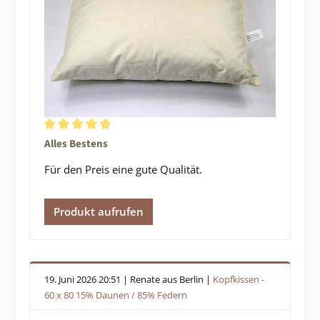
Durchschnittliche Bewertung von 5 von 5 Sternen
Alles Bestens
Für den Preis eine gute Qualität.
Produkt aufrufen
19. Juni 2026 20:51 | Renate aus Berlin |
Kopfkissen -
60 x 80 15% Daunen / 85% Federn