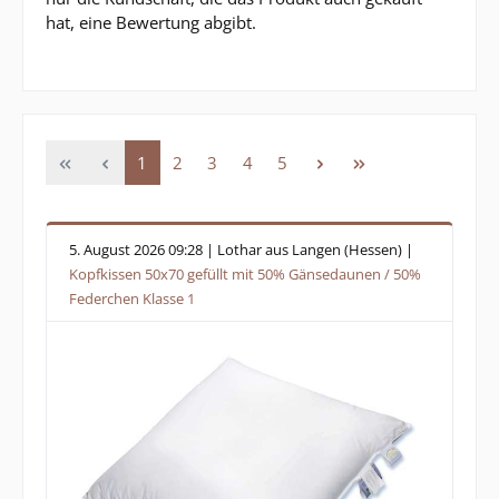
hat, eine Bewertung abgibt.
Seite
Seite
Seite
Seite
Seite
1
2
3
4
5
5. August 2026 09:28 | Lothar aus Langen (Hessen) |
Kopfkissen 50x70 gefüllt mit 50% Gänsedaunen / 50%
Federchen Klasse 1