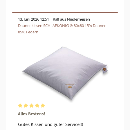
13. Juni 2026 12:51 | Ralf aus Niederneisen |
Daunenkissen SCHLAFKÖNIG ® 80x80 15% Daunen -
85% Federn
Durchschnittliche Bewertung von 5 von 5 Sternen
Alles Bestens!
Gutes Kissen und guter Service!!!