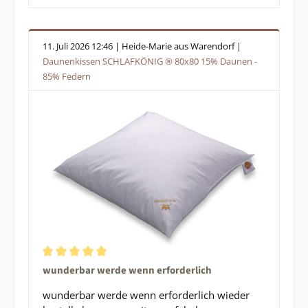
11. Juli 2026 12:46 | Heide-Marie aus Warendorf |
Daunenkissen SCHLAFKÖNIG ® 80x80 15% Daunen -
85% Federn
Durchschnittliche Bewertung von 5 von 5 Sternen
wunderbar werde wenn erforderlich
wunderbar werde wenn erforderlich wieder