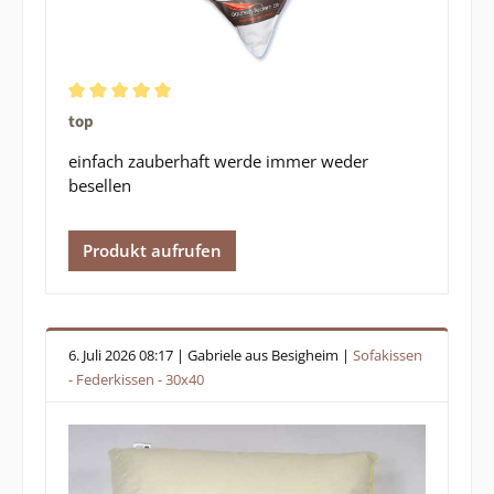
Durchschnittliche Bewertung von 5 von 5 Sternen
top
einfach zauberhaft werde immer weder
besellen
Produkt aufrufen
6. Juli 2026 08:17 | Gabriele aus Besigheim |
Sofakissen
- Federkissen - 30x40