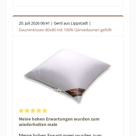
20. Juli 2026 06:41 | Gerd aus Lippstadt |
Daunenkissen 80x80 mit 100% Gänsedaunen gefüllt
Durchschnittliche Bewertung von 5 von 5 Sternen
Meine hohen Erwartungen wurden zum
wiederholten male
Meine hohen Erwartungen wurden zum